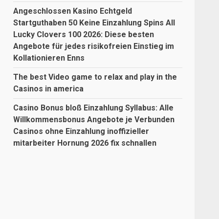
Angeschlossen Kasino Echtgeld
Startguthaben 50 Keine Einzahlung Spins All
Lucky Clovers 100 2026: Diese besten
Angebote für jedes risikofreien Einstieg im
Kollationieren Enns
The best Video game to relax and play in the
Casinos in america
Casino Bonus bloß Einzahlung Syllabus: Alle
Willkommensbonus Angebote je Verbunden
Casinos ohne Einzahlung inoffizieller
mitarbeiter Hornung 2026 fix schnallen