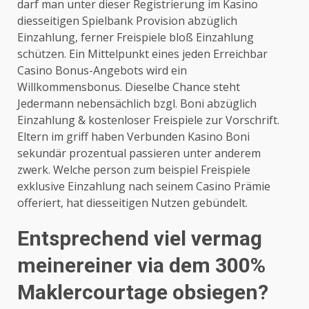
darf man unter dieser Registrierung im Kasino
diesseitigen Spielbank Provision abzüglich
Einzahlung, ferner Freispiele bloß Einzahlung
schützen. Ein Mittelpunkt eines jeden Erreichbar
Casino Bonus-Angebots wird ein
Willkommensbonus. Dieselbe Chance steht
Jedermann nebensächlich bzgl. Boni abzüglich
Einzahlung & kostenloser Freispiele zur Vorschrift.
Eltern im griff haben Verbunden Kasino Boni
sekundär prozentual passieren unter anderem
zwerk. Welche person zum beispiel Freispiele
exklusive Einzahlung nach seinem Casino Prämie
offeriert, hat diesseitigen Nutzen gebündelt.
Entsprechend viel vermag
meinereiner via dem 300%
Maklercourtage obsiegen?