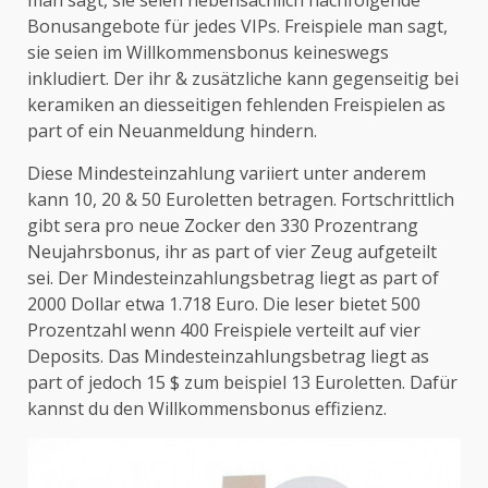
Bonusangebote für jedes VIPs. Freispiele man sagt,
sie seien im Willkommensbonus keineswegs
inkludiert. Der ihr & zusätzliche kann gegenseitig bei
keramiken an diesseitigen fehlenden Freispielen as
part of ein Neuanmeldung hindern.
Diese Mindesteinzahlung variiert unter anderem
kann 10, 20 & 50 Euroletten betragen. Fortschrittlich
gibt sera pro neue Zocker den 330 Prozentrang
Neujahrsbonus, ihr as part of vier Zeug aufgeteilt
sei. Der Mindesteinzahlungsbetrag liegt as part of
2000 Dollar etwa 1.718 Euro. Die leser bietet 500
Prozentzahl wenn 400 Freispiele verteilt auf vier
Deposits. Das Mindesteinzahlungsbetrag liegt as
part of jedoch 15 $ zum beispiel 13 Euroletten. Dafür
kannst du den Willkommensbonus effizienz.