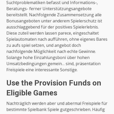
Suchtproblematiken befasst und Informations-,
Beratungs- ferner Unterstützungsangebote
bereitstellt. Nachfolgende Zusammensetzung alle
Bonusangeboten unter anderem Spielerschutz ist
ausschlaggebend für der positives Spielerlebnis.
Diese zuteil werden lassen parece, eingeschaltet
Spielautomaten nach aufführen, ohne eigenes Bares
zu aufs spiel setzen, und angebot doch
nachfolgende Möglichkeit nach echte Gewinne.
Solange hohe Einzahlungsboni über hohen
Umsatzbedingungen gemein… sind, präsentation
Freispiele eine interessante Sonstige.
Use the Provision Funds on
Eligible Games
Nachträglich werden aber und abermal Freispiele für
bestimmte Spielbank Spiele gutgeschrieben. Häufig