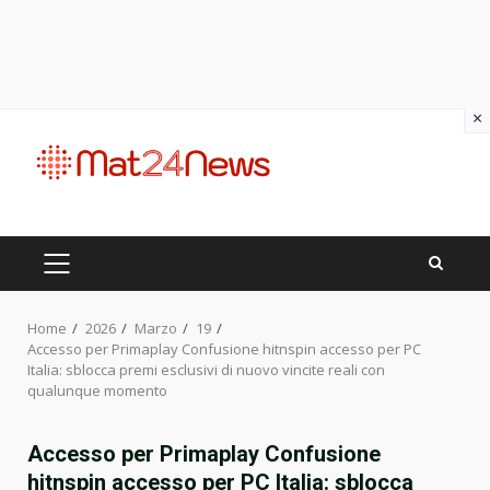
×
Skip
to
content
PRIMARY
MENU
Home
2026
Marzo
19
Accesso per Primaplay Confusione hitnspin accesso per PC
Italia: sblocca premi esclusivi di nuovo vincite reali con
qualunque momento
Accesso per Primaplay Confusione
hitnspin accesso per PC Italia: sblocca