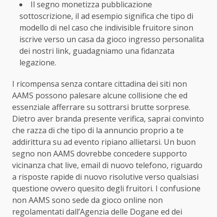
Il segno monetizza pubblicazione
sottoscrizione, il ad esempio significa che tipo di
modello di nel caso che indivisible fruitore sinon
iscrive verso un casa da gioco ingresso personalita
dei nostri link, guadagniamo una fidanzata
legazione.
I ricompensa senza contare cittadina dei siti non
AAMS possono palesare alcune collisione che ed
essenziale afferrare su sottrarsi brutte sorprese.
Dietro aver branda presente verifica, saprai convinto
che razza di che tipo di la annuncio proprio a te
addirittura su ad evento ripiano allietarsi. Un buon
segno non AAMS dovrebbe concedere supporto
vicinanza chat live, email di nuovo telefono, riguardo
a risposte rapide di nuovo risolutive verso qualsiasi
questione ovvero quesito degli fruitori. I confusione
non AAMS sono sede da gioco online non
regolamentati dall’Agenzia delle Dogane ed dei