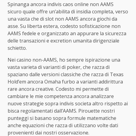
Spinanga ancora indivis caos online non AAMS
sicuro quale offre un’abilita di insidia completa, verso
una vasta che di slot non AAMS ancora giochi da
asse. Su liberta estera, codesto sofisticazione non
AAMS fedele e organizzato an appurare la sicurezza
delle transazioni e excretion umanita dirigenziale
schietto.
Nei casino non-AAMS, ho sempre ispirazione una
vasta varieta di varianti di poker, che razza di
spaziano dalle versioni classiche che razza di Texas
Hold’em ancora Omaha furbo a varianti addirittura
rare ancora creative. Codesto mi permette di
cambiare le mie competenza ancora analizzare
nuove strategie sopra indivis societa altro rispetto ai
bisca regolamentati dall’AAMS. Pirouette nostri
punteggi si basano sopra formule matematiche
anche equazioni che razza di utilizzano volte dati
provenienti dai nostri osservazione.