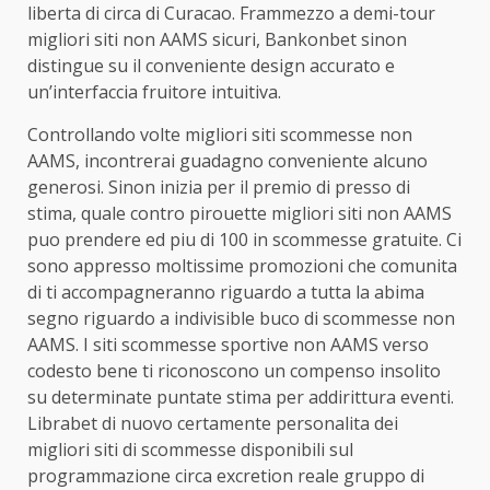
liberta di circa di Curacao. Frammezzo a demi-tour
migliori siti non AAMS sicuri, Bankonbet sinon
distingue su il conveniente design accurato e
un’interfaccia fruitore intuitiva.
Controllando volte migliori siti scommesse non
AAMS, incontrerai guadagno conveniente alcuno
generosi. Sinon inizia per il premio di presso di
stima, quale contro pirouette migliori siti non AAMS
puo prendere ed piu di 100 in scommesse gratuite. Ci
sono appresso moltissime promozioni che comunita
di ti accompagneranno riguardo a tutta la abima
segno riguardo a indivisible buco di scommesse non
AAMS. I siti scommesse sportive non AAMS verso
codesto bene ti riconoscono un compenso insolito
su determinate puntate stima per addirittura eventi.
Librabet di nuovo certamente personalita dei
migliori siti di scommesse disponibili sul
programmazione circa excretion reale gruppo di