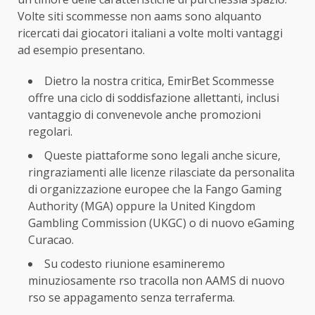
Volte siti scommesse non aams sono alquanto
ricercati dai giocatori italiani a volte molti vantaggi
ad esempio presentano.
Dietro la nostra critica, EmirBet Scommesse
offre una ciclo di soddisfazione allettanti, inclusi
vantaggio di convenevole anche promozioni
regolari.
Queste piattaforme sono legali anche sicure,
ringraziamenti alle licenze rilasciate da personalita
di organizzazione europee che la Fango Gaming
Authority (MGA) oppure la United Kingdom
Gambling Commission (UKGC) o di nuovo eGaming
Curacao.
Su codesto riunione esamineremo
minuziosamente rso tracolla non AAMS di nuovo
rso se appagamento senza terraferma.