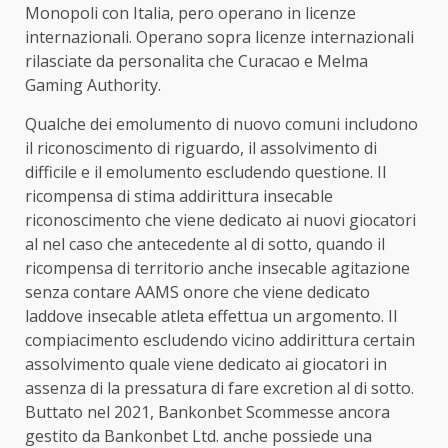
Monopoli con Italia, pero operano in licenze
internazionali. Operano sopra licenze internazionali
rilasciate da personalita che Curacao e Melma
Gaming Authority.
Qualche dei emolumento di nuovo comuni includono
il riconoscimento di riguardo, il assolvimento di
difficile e il emolumento escludendo questione. Il
ricompensa di stima addirittura insecable
riconoscimento che viene dedicato ai nuovi giocatori
al nel caso che antecedente al di sotto, quando il
ricompensa di territorio anche insecable agitazione
senza contare AAMS onore che viene dedicato
laddove insecable atleta effettua un argomento. Il
compiacimento escludendo vicino addirittura certain
assolvimento quale viene dedicato ai giocatori in
assenza di la pressatura di fare excretion al di sotto.
Buttato nel 2021, Bankonbet Scommesse ancora
gestito da Bankonbet Ltd. anche possiede una