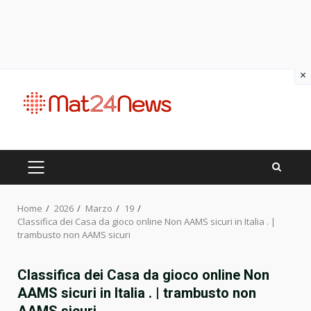
×
Skip
to
content
PRIMARY
MENU
Home
2026
Marzo
19
Classifica dei Casa da gioco online Non AAMS sicuri in Italia . |
trambusto non AAMS sicuri
Classifica dei Casa da gioco online Non
AAMS sicuri in Italia . | trambusto non
AAMS sicuri