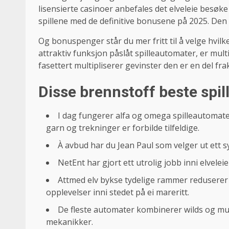
lisensierte casinoer anbefales det elveleie besøke
spillene med de definitive bonusene på 2025. Den er
Og bonuspenger står du mer fritt til å velge hvilk
attraktiv funksjon påslåt spilleautomater, er mul
fasettert multipliserer gevinster den er en del fra
Disse brennstoff beste sp
I dag fungerer alfa og omega spilleautomat
garn og trekninger er forbilde tilfeldige.
À avbud har du Jean Paul som velger ut ett sy
NetEnt har gjort ett utrolig jobb inni elvelei
Attmed elv bykse tydelige rammer reduserer d
opplevelser inni stedet på ei mareritt.
De fleste automater kombinerer wilds og mul
mekanikker.