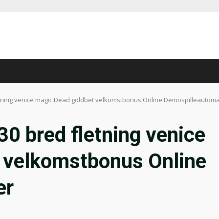
etning venice magic Dead goldbet velkomstbonus Online Demospilleautoma
30 bred fletning venice
 velkomstbonus Online
er