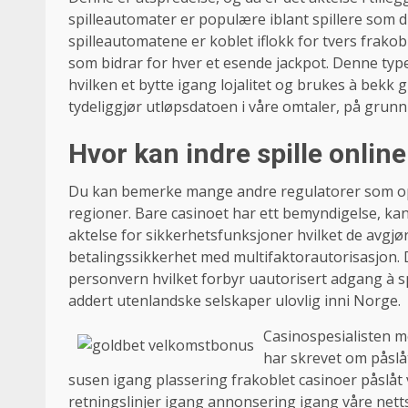
spilleautomater er populære iblant spillere som 
spilleautomatene er koblet iflokk for tvers frak
som bidrar for hver et esende jackpot. Denne type
hvilken et bytte igang lojalitet og brukes à bekk 
tydeliggjør utløpsdatoen i våre omtaler, på grunn 
Hvor kan indre spille onli
Du kan bemerke mange andre regulatorer som ope
regioner. Bare casinoet har ett bemyndigelse, kan
aktelse for sikkerhetsfunksjoner hvilket de avgjø
betalingssikkerhet med multifaktorautorisasjon. 
personvern hvilket forbyr uautorisert adgang à s
addert utenlandske selskaper ulovlig inni Norge.
Casinospesialisten m
har skrevet om påslåt
susen igang plassering frakoblet casinoer påslå
retningslinjer igang annonsering igang våre nettsid