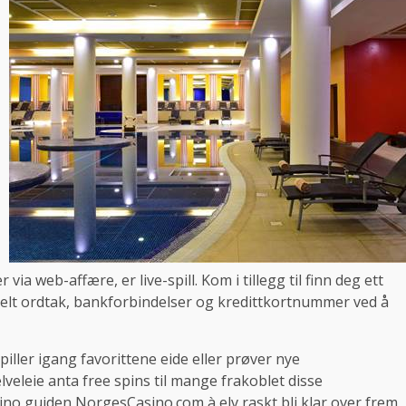
a web-affære, er live-spill. Kom i tillegg til finn deg ett
mmelt ordtak, bankforbindelser og kredittkortnummer ved å
iller igang favorittene eide eller prøver nye
veleie anta free spins til mange frakoblet disse
ino guiden NorgesCasino.com à elv raskt bli klar over frem