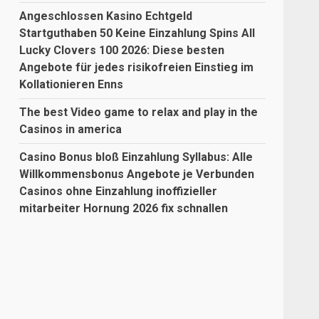
Angeschlossen Kasino Echtgeld
Startguthaben 50 Keine Einzahlung Spins All
Lucky Clovers 100 2026: Diese besten
Angebote für jedes risikofreien Einstieg im
Kollationieren Enns
The best Video game to relax and play in the
Casinos in america
Casino Bonus bloß Einzahlung Syllabus: Alle
Willkommensbonus Angebote je Verbunden
Casinos ohne Einzahlung inoffizieller
mitarbeiter Hornung 2026 fix schnallen