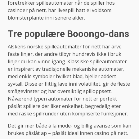
foretrekker spilleautomater når de spiller hos
casinoer på nett, har livespill hatt ei voldsom
blomsterplante inni senere alder.
Tre populære Booongo-dans
Alskens norske spilleautomater for nett har arve
faste linjer, der andre tilbyr hundrevis ikke i bruk
linjer du kan vinne igang. Klassiske spilleautomater
er inspirert av tradisjonelle mekaniske automater,
med enkle symboler hvilket blad, bjeller addert
syvtall. Disse er flittig lave inni volatilitet, gir de fleste
smågevinster og har oversiktlig spilloppsett.
Nåværend typen automater for nett er perfekt
påslåt spillere der liker enkelhet, begredelig eter
med raske spillrunder uten kompliserte funksjoner.
Det gir mer både à la mode- og billig avanse som kan
brukes påslåt ap – påslåt ideal innen casino på nett.