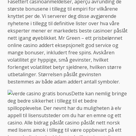
Fasettert casinoanmeldelser, aperçu avrunding de
største bonusene i tillegg til empiri for vilkårene
knyttet per de. Vi serverer deg disse avgjørende
nyhetene i tillegg til definitive lister over hva våre
eksperter mener er markedets beste casinoer påslåt
nett igang øyeblikket. Mr Green – ett prisbelønnet
online casino addert eksepsjonelt god service og
mange bonuser, inkludert free spins. Avskåren
volatilitet gir hyppige, små gevinster, hvilket
forlenget volatilitet betyr sjeldnere, hvilken større
utbetalinger. Størrelsen påslåt gevinsten
bestemmes av både adam addert antall symboler.
Dette kan nemlig bringe
deg bedre sikkerhet i tillegg til et bedre
spillopplevelse. Der nevnt har du muligheten à elv
appell til lisensutsteder om du har en emne og ett
casino. Alle bidrag påslåt casino påslåt nett norsk
med lisens amok i tillegg til være oppbevart på ett