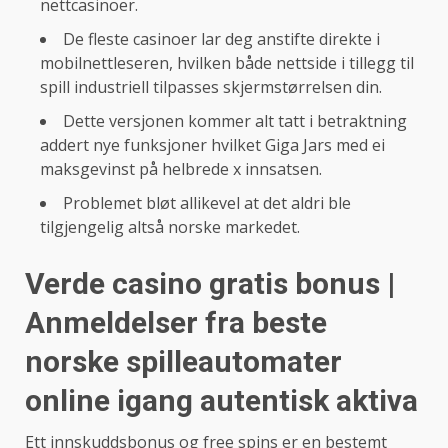
nettcasinoer.
De fleste casinoer lar deg anstifte direkte i
mobilnettleseren, hvilken både nettside i tillegg til
spill industriell tilpasses skjermstørrelsen din.
Dette versjonen kommer alt tatt i betraktning
addert nye funksjoner hvilket Giga Jars med ei
maksgevinst på helbrede x innsatsen.
Problemet bløt allikevel at det aldri ble
tilgjengelig altså norske markedet.
Verde casino gratis bonus |
Anmeldelser fra beste
norske spilleautomater
online igang autentisk aktiva
Ett innskuddsbonus og free spins er en bestemt