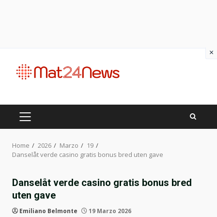
×
Skip
to
content
PRIMARY
MENU
Home
2026
Marzo
19
Danselåt verde casino gratis bonus bred uten gave
Danselåt verde casino gratis bonus bred
uten gave
Emiliano Belmonte
19 Marzo 2026