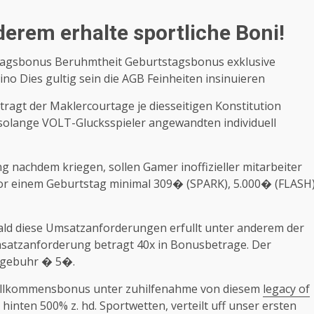
derem erhalte sportliche Boni!
stagsbonus Beruhmtheit Geburtstagsbonus exklusive
no Dies gultig sein die AGB Feinheiten insinuieren
agt der Maklercourtage je diesseitigen Konstitution
 solange VOLT-Glucksspieler angewandten individuell
 nachdem kriegen, sollen Gamer inoffizieller mitarbeiter
uvor einem Geburtstag minimal 309� (SPARK), 5.000� (FLASH
ald diese Umsatzanforderungen erfullt unter anderem der
msatzanforderung betragt 40x in Bonusbetrage. Der
sgebuhr � 5�.
 Willkommensbonus unter zuhilfenahme von diesem
legacy of
inten 500% z. hd. Sportwetten, verteilt uff unser ersten