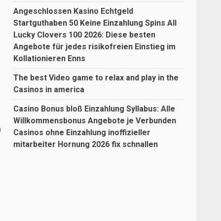
Angeschlossen Kasino Echtgeld
Startguthaben 50 Keine Einzahlung Spins All
Lucky Clovers 100 2026: Diese besten
Angebote für jedes risikofreien Einstieg im
Kollationieren Enns
The best Video game to relax and play in the
Casinos in america
Casino Bonus bloß Einzahlung Syllabus: Alle
Willkommensbonus Angebote je Verbunden
)
Casinos ohne Einzahlung inoffizieller
mitarbeiter Hornung 2026 fix schnallen