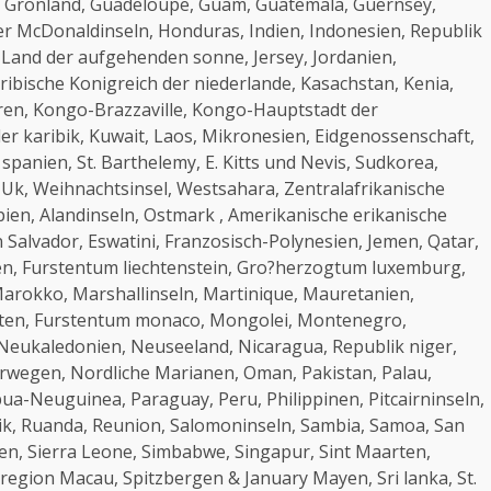
a, Gronland, Guadeloupe, Guam, Guatemala, Guernsey,
er McDonaldinseln, Honduras, Indien, Indonesien, Republik
ka, Land der aufgehenden sonne, Jersey, Jordanien,
bische Konigreich der niederlande, Kasachstan, Kenia,
oren, Kongo-Brazzaville, Kongo-Hauptstadt der
er karibik, Kuwait, Laos, Mikronesien, Eidgenossenschaft,
anien, St. Barthelemy, E. Kitts und Nevis, Sudkorea,
 Uk, Weihnachtsinsel, Westsahara, Zentralafrikanische
ien, Alandinseln, Ostmark , Amerikanische erikanische
n Salvador, Eswatini, Franzosisch-Polynesien, Jemen, Qatar,
byen, Furstentum liechtenstein, Gro?herzogtum luxemburg,
Marokko, Marshallinseln, Martinique, Mauretanien,
aaten, Furstentum monaco, Mongolei, Montenegro,
Neukaledonien, Neuseeland, Nicaragua, Republik niger,
rwegen, Nordliche Marianen, Oman, Pakistan, Palau,
a-Neuguinea, Paraguay, Peru, Philippinen, Pitcairninseln,
lik, Ruanda, Reunion, Salomoninseln, Sambia, Samoa, San
len, Sierra Leone, Simbabwe, Singapur, Sint Maarten,
egion Macau, Spitzbergen & January Mayen, Sri lanka, St.