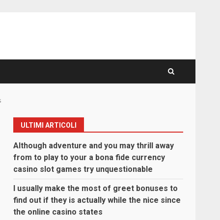
s
ULTIMI ARTICOLI
Although adventure and you may thrill away
from to play to your a bona fide currency
casino slot games try unquestionable
I usually make the most of greet bonuses to
find out if they is actually while the nice since
the online casino states