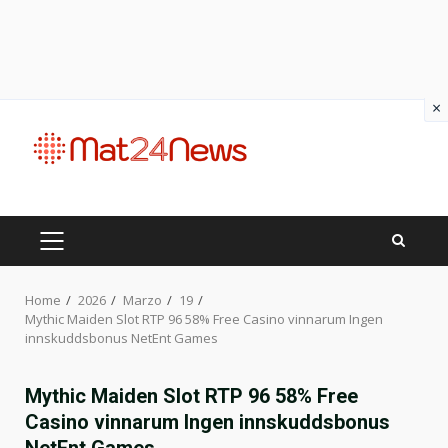
×
Skip
to
content
PRIMARY
MENU
Home
2026
Marzo
19
Mythic Maiden Slot RTP 96 58% Free Casino vinnarum Ingen
innskuddsbonus NetEnt Games
Mythic Maiden Slot RTP 96 58% Free
Casino vinnarum Ingen innskuddsbonus
NetEnt Games