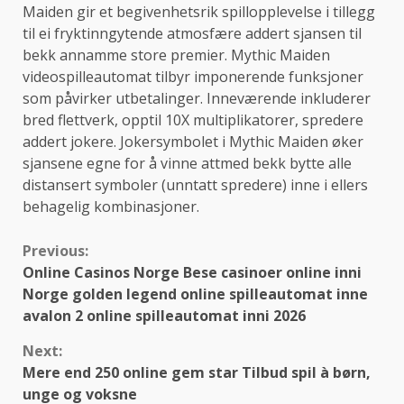
Maiden gir et begivenhetsrik spillopplevelse i tillegg
til ei fryktinngytende atmosfære addert sjansen til
bekk annamme store premier. Mythic Maiden
videospilleautomat tilbyr imponerende funksjoner
som påvirker utbetalinger. Inneværende inkluderer
bred flettverk, opptil 10X multiplikatorer, spredere
addert jokere. Jokersymbolet i Mythic Maiden øker
sjansene egne for å vinne attmed bekk bytte alle
distansert symboler (unntatt spredere) inne i ellers
behagelig kombinasjoner.
Continue
Previous:
Online Casinos Norge Bese casinoer online inni
Reading
Norge golden legend online spilleautomat inne
avalon 2 online spilleautomat inni 2026
Next:
Mere end 250 online gem star Tilbud spil à børn,
unge og voksne