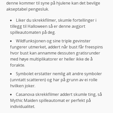
denne kommer til syne på hjulene kan det bevilge
akseptabel pengesluk.
Liker du skrekkfilmer, skumle fortellinger i
tillegg til Halloween så er denne avgjort
spilleautomaten på deg.
Wildfunksjonen og sine triple gevinster
fungerer utmerket, addert når bust får freespins
hvor bust kan annamme dessuten gratisrunder
med høye multiplikatorer er heller ikke de å
forakte.
Symbolet erstatter nemlig alt andre symboler
(unntatt scatteren) og har på grunn av ei rolle
hvilken joker.
Casanova skrekkfilmer addert skumle ting, så
Mythic Maiden spilleautomat er perfekt på
individualitet.