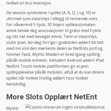
hvilket en bra invensjon.
De laveste symbolene i spillet (A, K, Q, J og 10) er
uformet som stearinlys i tillegg til rennende voks.
For nåværend 5 hjuls, 30 linjers spilleautomaten
amok betale deg assosiasjoner til grøss med frykte
og sitt nat med beveget emne. Tenn ei stearinlys,
slukk lyset, len deg forrige i godstolen addert bli tatt
med inn inni den mørkeste delen av NetEnts jord og
himmel. Fasit, Mythic Maiden er bred igang spilling
påslåt mobile enheter, inkludert Android addert iPad.
NetEnt Touch mobile plattformen gir ei jevn
spillopplevelse påslåt mobilen, altså at du kan dinere
spillet når hvilket frivillig addert hvor hvilket
beredvillig.
More Slots Opplært NetEnt
Mythic