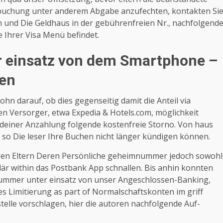
buchung unter anderem Abgabe anzufechten, kontakten Si
n und Die Geldhaus in der gebührenfreien Nr., nachfolgend
 Ihrer Visa Menü befindet.
r einsatz von dem Smartphone –
en
hn darauf, ob dies gegenseitig damit die Anteil via
n Versorger, etwa Expedia & Hotels.com, möglichkeit
endeiner Anzahlung folgende kostenfreie Storno. Von haus
 so Die leser Ihre Buchen nicht länger kündigen können.
gen Eltern Deren Persönliche geheimnummer jedoch sowohl
r within das Postbank App schnallen. Bis anhin konnten
snummer unter einsatz von unser Angeschlossen-Banking,
s Limitierung as part of Normal­schafts­konten im griff
elle vorschlagen, hier die autoren nachfolgende Auf­