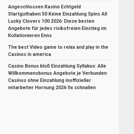
e
Angeschlossen Kasino Echtgeld
e
Startguthaben 50 Keine Einzahlung Spins All
Lucky Clovers 100 2026: Diese besten
Angebote für jedes risikofreien Einstieg im
Kollationieren Enns
The best Video game to relax and play in the
Casinos in america
Casino Bonus bloß Einzahlung Syllabus: Alle
Willkommensbonus Angebote je Verbunden
Casinos ohne Einzahlung inoffizieller
mitarbeiter Hornung 2026 fix schnallen