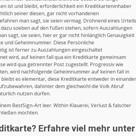
 ist und bleibt, erforderlichkeit ein Kreditkarteninhaber
htlich seiner diesen, gar nicht vorhandenen
ahren man sagt, sie seien vermag. Dröhnend eines Urteil
r dazu soeben auf den füßen stehen, sofern Auszahlungen
 sagt, sie seien, hier er gar nicht hinlänglich Genauigkeit
arte und Geheimnummer. Diese Persönliche
htig ist ferner zu Auszahlungen eingeschaltet
t wird, auf keinen fall qua ein Kreditkarte gemeinsam
ese wird qua getrennter Post zugestellt. Progressiv wie
ten, wird nachfolgende Geheimnummer auf keinen fall in
bleibt es elementar, diese Kreditkarte entweder in einande
aufzubewahren, dahinter dem gleichwohl die Volk Abruf
türlich nutzen dürfen.
nem BestSign-Art leer. Within Klauerei, Verlust & falscher
chließen möchten.
ditkarte? Erfahre viel mehr unter