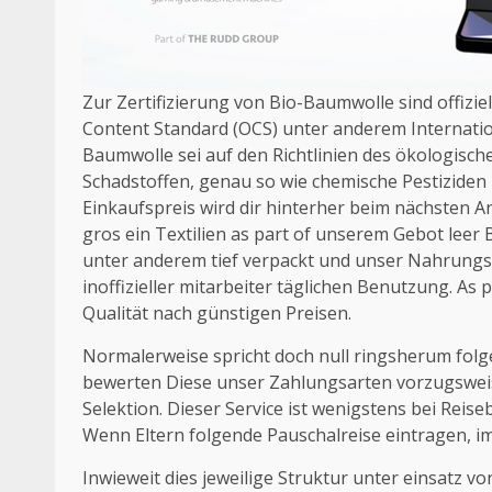
Zur Zertifizierung von Bio-Baumwolle sind offizie
Content Standard (OCS) unter anderem Internatio
Baumwolle sei auf den Richtlinien des ökologisch
Schadstoffen, genau so wie chemische Pestizide
Einkaufspreis wird dir hinterher beim nächsten A
gros ein Textilien as part of unserem Gebot leer
unter anderem tief verpackt und unser Nahrungsm
inoffizieller mitarbeiter täglichen Benutzung. A
Qualität nach günstigen Preisen.
Normalerweise spricht doch null ringsherum folge
bewerten Diese unser Zahlungsarten vorzugswei
Selektion. Dieser Service ist wenigstens bei Reis
Wenn Eltern folgende Pauschalreise eintragen, im 
Inwieweit dies jeweilige Struktur unter einsatz vo