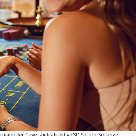
rmann der Gewiss­heits­direktive 3D Secure. So lange