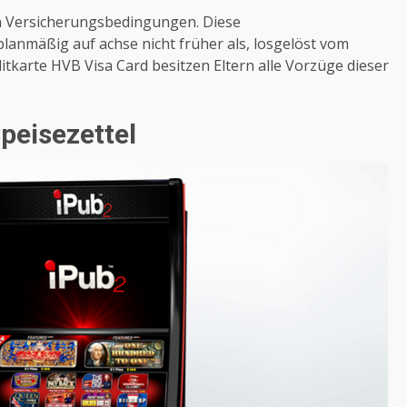
nen Versicherungsbedingungen. Diese
lanmäßig auf achse nicht früher als, losgelöst vom
itkarte HVB Visa Card besitzen Eltern alle Vorzüge dieser
peisezettel