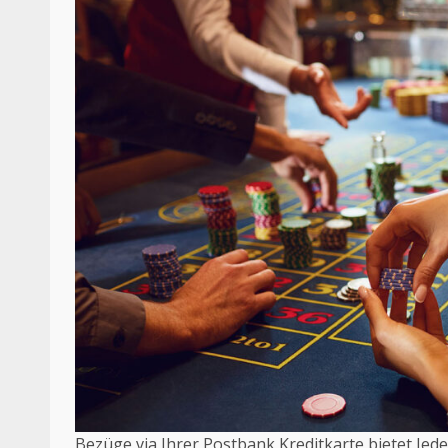
Bezüge via Ihrer Postbank Kreditkarte bietet Jede