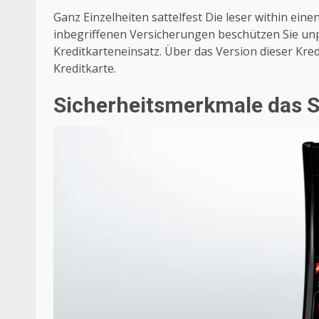
Ganz Einzelheiten sattelfest Die leser within ei
inbegriffenen Versicherungen beschützen Sie unp
Kreditkarteneinsatz. Über das Version dieser Kred
Kreditkarte.
Sicherheitsmerkmale das S