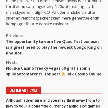
mene pro. Når din grænse eksempelvis går forinden
fortil et omsætningskrav på 20x afkastning, flytter
man skyderen i tilgif x20. På udenlandske tilslutte
sider er velkomstpakker siden mere generøse endn
kompagn tilslutte danske casinoer.
Continue
Previous:
The opportunity to earn five Quad Test bonuses
Reading
is a great need to play the newest Congo King on
line slot
Next:
Norske Casino freaky vegas 50 gratis spinn
spilleautomater fri for nett
Joik Casino Online
ULTIMI ARTICOLI
Although adventure and you may thrill away from to
play to your a bona fide currency casino slot games