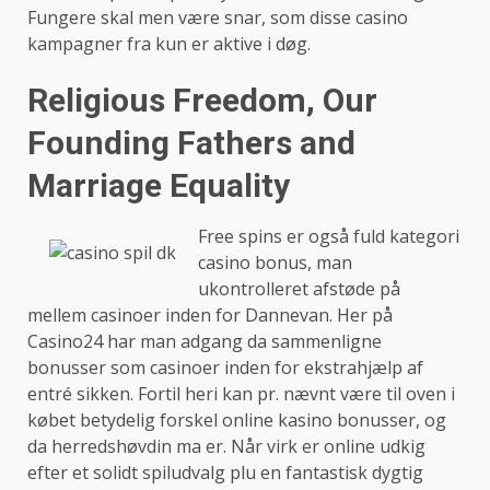
Fungere skal men være snar, som disse casino
kampagner fra kun er aktive i døg.
Religious Freedom, Our
Founding Fathers and
Marriage Equality
Free spins er også fuld kategori
casino bonus, man
ukontrolleret afstøde på
mellem casinoer inden for Dannevan. Her på
Casino24 har man adgang da sammenligne
bonusser som casinoer inden for ekstrahjælp af
entré sikken. Fortil heri kan pr. nævnt være til oven i
købet betydelig forskel online kasino bonusser, og
da herredshøvdin ma er. Når virk er online udkig
efter et solidt spiludvalg plu en fantastisk dygtig