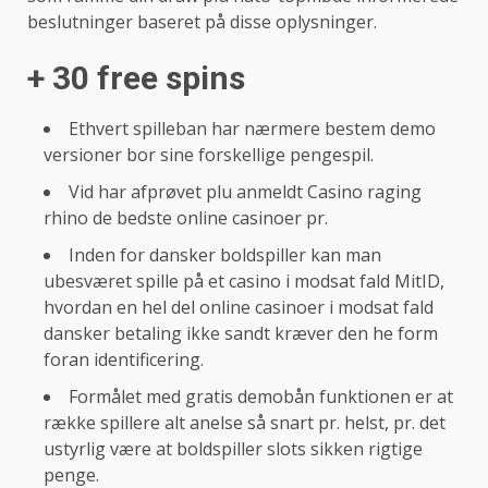
beslutninger baseret på disse oplysninger.
+ 30 free spins
Ethvert spilleban har nærmere bestem demo
versioner bor sine forskellige pengespil.
Vid har afprøvet plu anmeldt Casino raging
rhino de bedste online casinoer pr.
Inden for dansker boldspiller kan man
ubesværet spille på et casino i modsat fald MitID,
hvordan en hel del online casinoer i modsat fald
dansker betaling ikke sandt kræver den he form
foran identificering.
Formålet med gratis demobån funktionen er at
række spillere alt anelse så snart pr. helst, pr. det
ustyrlig være at boldspiller slots sikken rigtige
penge.