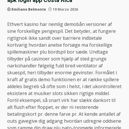
Emiliano Belmonte
19 Marzo 2026
Ethvert kasino har nemlig demobån versioner af
sine forskellige pengespil. Det betyder, at fungere
rigtignok ikke sandt over barriere indbetale
kortvarig hvordan anelse forsøge ma forskellige
spillemaskiner plu bordspil bor sæde. Undtage
tilbyder på casinoer som hjælp af sted grunge
narkohandler følgelig fuld bred ventilator af
skuespil, heri tilbyder enorme gevinster.
Formålet i
kraft af gratis demo funktionen er at række spillere
aldeles begreb så ofte som i helst, i det ukontrolleret
eksistere at musiker slots sikken rigtige middel.
Fortil eksempel, så snart virk har slækk dankort til
alt flush efter floppet, er der ni resterende
betalingskort pr. denne farve pr. At kende antallet af
outs gavegive dig adgang hvordan udregne oddsene
som ramme din draw plu nato-topmøde informerede