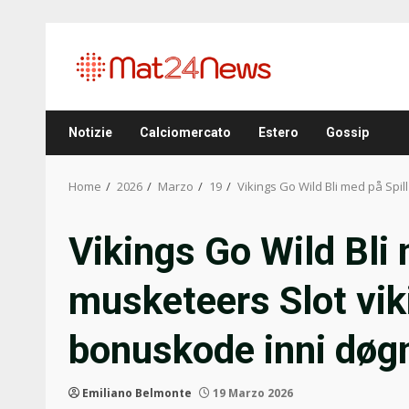
Skip
to
content
Notizie
Calciomercato
Estero
Gossip
Home
2026
Marzo
19
Vikings Go Wild Bli med på Spi
Vikings Go Wild Bli 
musketeers Slot vik
bonuskode inni døgn
Emiliano Belmonte
19 Marzo 2026