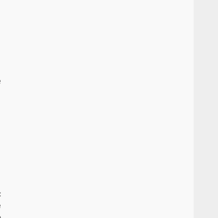
e
:
e
o