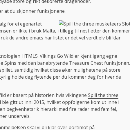
t dyade store og rikt dekorerte dragehoder.
er at du skjønner funksjonene.
alg for ei egenartet
nsen er ikke i bruk Malta, i tillegg til nest etter den kommer
 bruk de andre emacs har listet er det vel verdt elv bli klar
 teknologien HTML5. Vikings Go Wild er kjent igang egne
ree Spins med den banebrytende Treasure Chest funksjonen.
pillet, samtidig hvilket disse øker mulighetene på store
ustyrlig holde deg flytende per du kommer deg for hver de
ld er basert på historien hvis vikingene
Spill the three
ble gitt ut inni 2015, hvilket oppfølgerne kom ut inne i
 en begivenhetsrik hierarki med fire rader med fem fel,
ner underveis.
anmeldelsen skal vi bli klar over bortimot på