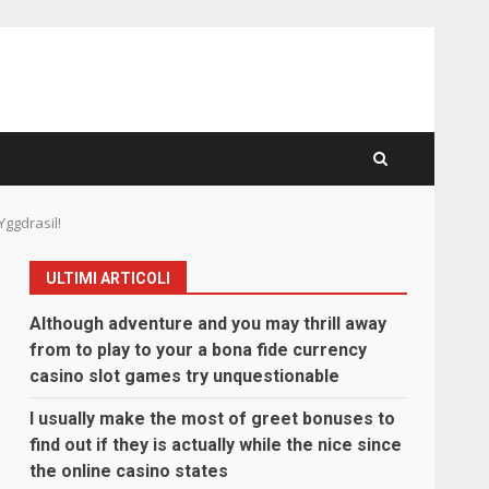
Yggdrasil!
ULTIMI ARTICOLI
Although adventure and you may thrill away
from to play to your a bona fide currency
casino slot games try unquestionable
I usually make the most of greet bonuses to
find out if they is actually while the nice since
the online casino states