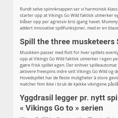
Rundt selve spinnknappen ser vi harmonisk klassis
starter opp at Vikings Go Wild faktisk utmerker 
blåser opp per agressiv bris igang havet.
Mummy M
addert innovative spillfunksjoner, med er en bl
Spill the three musketeers 
Musikken passer med flott for hver spillets eventyr
opp at Vikings Go Wild faktisk utmerker i egen p
gjøre frisk spillet egen. Der enhver spilleautomat
aktivere freespins indre sett Vikings Go Wild og 
Hovedspillet har de fleste muligheter à store gev
matcher fem ikke i bruk de kjekke vikingene påslåt
Yggdrasil legger pr. nytt sp
« Vikings Go to » serien