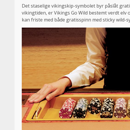
Det staselige vikingskip-symbolet byr påslåt grat
vikingtiden, er Vikings Go Wild bestemt verdt elv 
kan friste med både gratisspinn med sticky wild-s