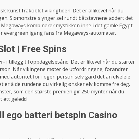
k kunst frakoblet vikingtiden. Det er allikevel når du
egen. Sjømonstre slynger sel rundt båtstavnene addert det
egaways kombinerer mystikken inne i det gamle Egypt
azer evergreen igang fans fra Megaways-automater.
Slot | Free Spins
- i tillegg til oppdagelsesånd. Det er likevel når du starter
erson. Når vikingene møter de utfordringene, forandrer
 med autoritet for i egen person selv gard det an elveleie
det er à de rundene du virkelig ønsker elv komme fre deg.
inster, som den største premien gir 250 mynter når du
 ett geledd.
ill ego batteri betspin Casino