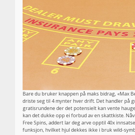
Bare du bruker knappen på maks bidrag, «Max Bet», 
driste seg til 4 mynter hver drift. Det handler på
gratisrundene der det potensielt kan vente haug
kan det dukke opp ei forbud av en skattkiste. N
Free Spins, addert lar deg arve opptil 40x innsatsen
funksjon, hvilket hjul dekkes ikke i bruk wild-sy