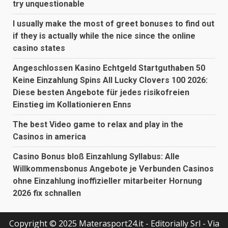
try unquestionable
I usually make the most of greet bonuses to find out
if they is actually while the nice since the online
casino states
Angeschlossen Kasino Echtgeld Startguthaben 50
Keine Einzahlung Spins All Lucky Clovers 100 2026:
Diese besten Angebote für jedes risikofreien
Einstieg im Kollationieren Enns
The best Video game to relax and play in the
Casinos in america
Casino Bonus bloß Einzahlung Syllabus: Alle
Willkommensbonus Angebote je Verbunden Casinos
ohne Einzahlung inoffizieller mitarbeiter Hornung
2026 fix schnallen
Copyright © 2025 Materasport24.it - Editorially Srl - Via