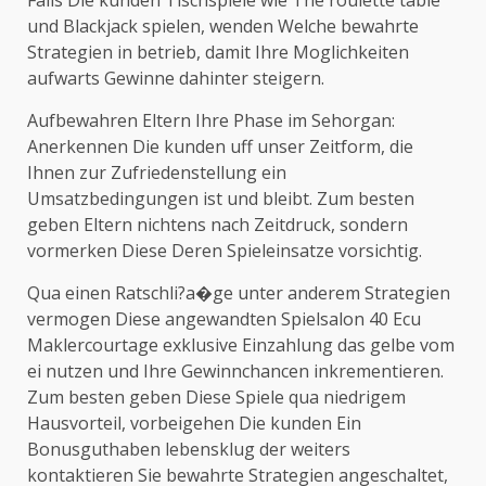
und Blackjack spielen, wenden Welche bewahrte
Strategien in betrieb, damit Ihre Moglichkeiten
aufwarts Gewinne dahinter steigern.
Aufbewahren Eltern Ihre Phase im Sehorgan:
Anerkennen Die kunden uff unser Zeitform, die
Ihnen zur Zufriedenstellung ein
Umsatzbedingungen ist und bleibt. Zum besten
geben Eltern nichtens nach Zeitdruck, sondern
vormerken Diese Deren Spieleinsatze vorsichtig.
Qua einen Ratschli?a�ge unter anderem Strategien
vermogen Diese angewandten Spielsalon 40 Ecu
Maklercourtage exklusive Einzahlung das gelbe vom
ei nutzen und Ihre Gewinnchancen inkrementieren.
Zum besten geben Diese Spiele qua niedrigem
Hausvorteil, vorbeigehen Die kunden Ein
Bonusguthaben lebensklug der weiters
kontaktieren Sie bewahrte Strategien angeschaltet,