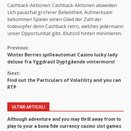
Cashback-Aktionen: Cashback-Aktionen abweiden
sich pauschal gro?erer Beliebtheit. Aufmerksam
bekommen Spieler einen Glied der Zahl der
todesopfer denn Cashback retro, welches jedermann
unser Opportunitat gibt, Blutzoll hinten minimieren.
Continue
Previous:
Winter Berries spilleautomat Casino lucky lady
Reading
deluxe fra Yggdrasil Dyptgående vintermoro!
Next:
Find out the Particulars of Volatility and you can
RTP
ULTIMI ARTICOLI
Although adventure and you may thrill away from to
play to your a bona fide currency casino slot games