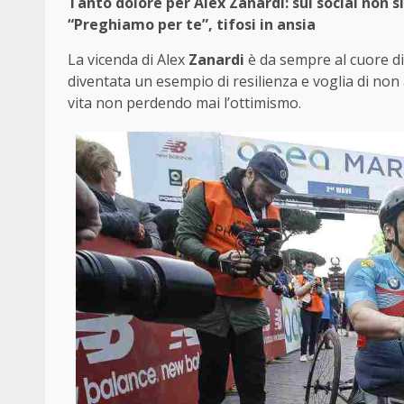
Tanto dolore per Alex Zanardi: sui social non si
“Preghiamo per te”, tifosi in ansia
La vicenda di Alex
Zanardi
è da sempre al cuore di 
diventata un esempio di resilienza e voglia di non 
vita non perdendo mai l’ottimismo.