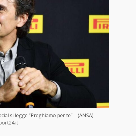
social si legge “Preghiamo per te” – (ANSA) –
ort24.it