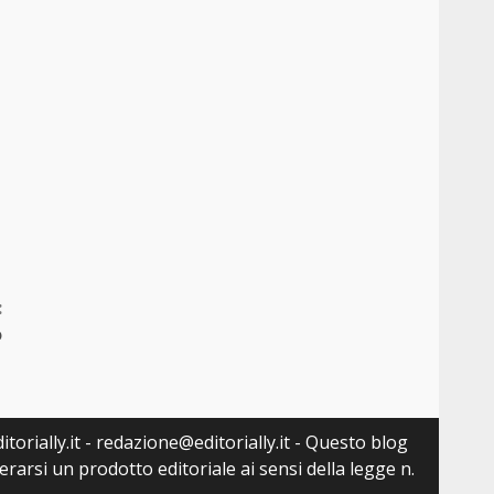
:
o
torially.it - redazione@editorially.it - Questo blog
arsi un prodotto editoriale ai sensi della legge n.