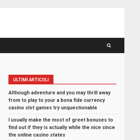
ULTIMI ARTICOLI
Although adventure and you may thrill away
from to play to your a bona fide currency
casino slot games try unquestionable
I usually make the most of greet bonuses to
find out if they is actually while the nice since
the online casino states