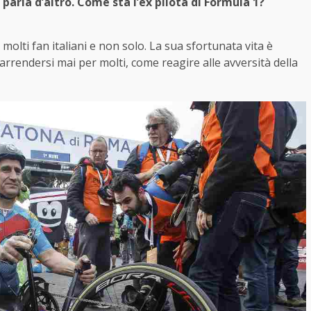
 parla d’altro. Come sta l’ex pilota di Formula 1?
molti fan italiani e non solo. La sua sfortunata vita è
arrendersi mai per molti, come reagire alle avversità della