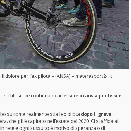
 il dolore per l’ex pilota – (ANSA) – materasport24.it
con i tifosi che continuano ad essere
in ansia per le sue
bo su come realmente stia l’ex pilota
dopo il grave
a, che gli è capitato nell’estate del 2020. Ci si affida ai
 in rete e ogni sussulto è motivo di speranza o di