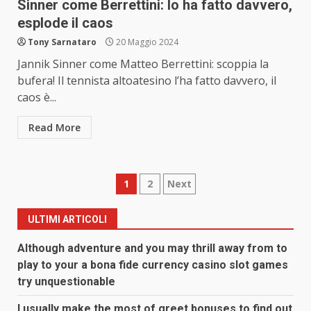
Sinner come Berrettini: lo ha fatto davvero,
esplode il caos
Tony Sarnataro
20 Maggio 2024
Jannik Sinner come Matteo Berrettini: scoppia la
bufera! Il tennista altoatesino l’ha fatto davvero, il
caos è...
Read More
Paginazione
1
2
Next
degli
ULTIMI ARTICOLI
articoli
Although adventure and you may thrill away from to
play to your a bona fide currency casino slot games
try unquestionable
I usually make the most of greet bonuses to find out