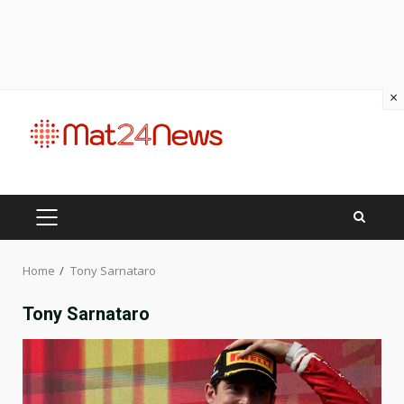
×
Skip
to
content
PRIMARY
MENU
Home
Tony Sarnataro
Tony Sarnataro