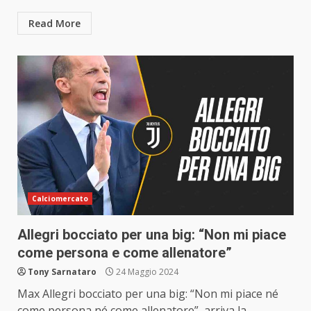
Read More
Calciomercato
Allegri bocciato per una big: “Non mi piace
come persona e come allenatore”
Tony Sarnataro
24 Maggio 2024
Max Allegri bocciato per una big: “Non mi piace né
come persona né come allenatore”, arriva la...