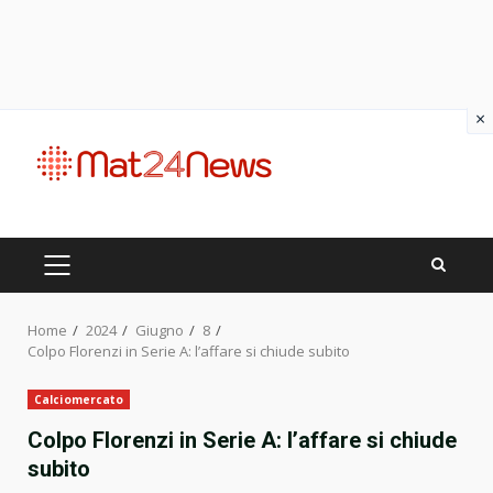
×
Skip
to
content
PRIMARY
MENU
Home
2024
Giugno
8
Colpo Florenzi in Serie A: l’affare si chiude subito
Calciomercato
Colpo Florenzi in Serie A: l’affare si chiude
subito