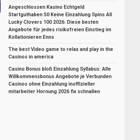
Angeschlossen Kasino Echtgeld
Startguthaben 50 Keine Einzahlung Spins All
Lucky Clovers 100 2026: Diese besten
Angebote für jedes risikofreien Einstieg im
Kollationieren Enns
The best Video game to relax and play in the
Casinos in america
Casino Bonus bloß Einzahlung Syllabus: Alle
Willkommensbonus Angebote je Verbunden
Casinos ohne Einzahlung inoffizieller
mitarbeiter Hornung 2026 fix schnallen