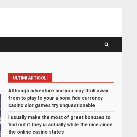
ULTIMI ARTICOLI
Although adventure and you may thrill away
from to play to your a bona fide currency
casino slot games try unquestionable
I usually make the most of greet bonuses to
find out if they is actually while the nice since
the online casino states