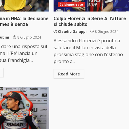
Calciomercato
na in NBA: la decisione
Colpo Florenzi in Serie A: l’affare
ames è senza
si chiude subito
Claudio Galuppi
8 Giugno 2024
ubini
8 Giugno 2024
Alessandro Florenzi è pronto a
dare una risposta sul
salutare il Milan in vista della
a il ‘Re’ lancia un
prossima stagione con l’esterno
sua franchigia:...
pronto a...
Read More