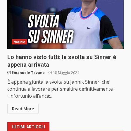
Notizie
Lo hanno visto tutti: la svolta su Sinner è
appena arrivata
Emanuele Tavano
18 Maggio 2024
È appena giunta la svolta su Jannik Sinner, che
continua a lavorare per smaltire definitivamente
l’infortunio all’anca:...
Read More
ULTIMI ARTICOLI