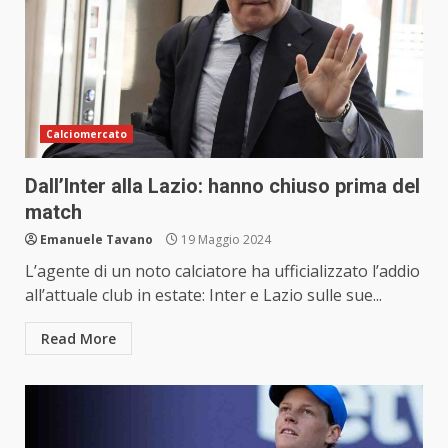
Calciomercato
Dall’Inter alla Lazio: hanno chiuso prima del
match
Emanuele Tavano
19 Maggio 2024
L’agente di un noto calciatore ha ufficializzato l’addio
all’attuale club in estate: Inter e Lazio sulle sue...
Read More