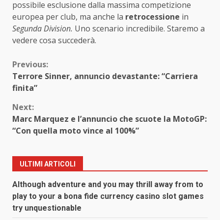
possibile esclusione dalla massima competizione
europea per club, ma anche la
retrocessione
in
Segunda Division.
Uno scenario incredibile. Staremo a
vedere cosa succederà.
Continue
Previous:
Terrore Sinner, annuncio devastante: “Carriera
Reading
finita”
Next:
Marc Marquez e l’annuncio che scuote la MotoGP:
“Con quella moto vince al 100%”
ULTIMI ARTICOLI
Although adventure and you may thrill away from to
play to your a bona fide currency casino slot games
try unquestionable