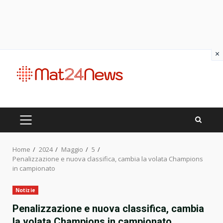
×
Skip
to
content
PRIMARY
MENU
Home
2024
Maggio
5
Penalizzazione e nuova classifica, cambia la volata Champions
in campionato
Notizie
Penalizzazione e nuova classifica, cambia
la volata Champions in campionato