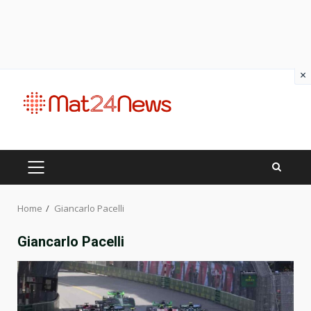
×
Skip
to
content
PRIMARY
MENU
Home
Giancarlo Pacelli
Giancarlo Pacelli