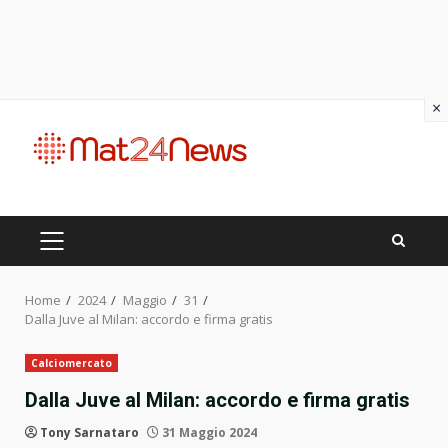
×
Skip
to
content
PRIMARY
MENU
Home
2024
Maggio
31
Dalla Juve al Milan: accordo e firma gratis
Calciomercato
Dalla Juve al Milan: accordo e firma gratis
Tony Sarnataro
31 Maggio 2024