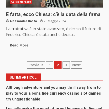
Calciomercato
È fatta, ecco Chiesa: c’è la data della firma
Alessandro Basta
20 Maggio 2024
La trattativa è in stato avanzato, è deciso il futuro di
Federico Chiesa: è stata anche decisa...
Read More
Paginazione
Previous
1
2
3
Next
degli
ULTIMI ARTICOLI
articoli
Although adventure and you may thrill away from to
play to your a bona fide currency casino slot games
try unquestionable
I usually make the most of greet bonuses to find out