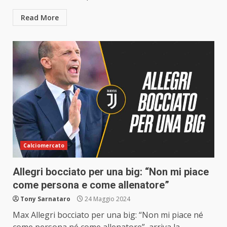
Read More
Calciomercato
Allegri bocciato per una big: “Non mi piace
come persona e come allenatore”
Tony Sarnataro
24 Maggio 2024
Max Allegri bocciato per una big: “Non mi piace né
come persona né come allenatore”, arriva la...