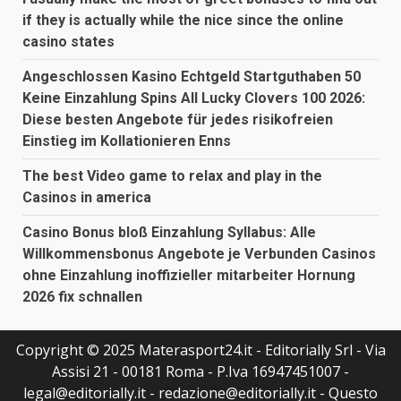
if they is actually while the nice since the online
casino states
Angeschlossen Kasino Echtgeld Startguthaben 50
Keine Einzahlung Spins All Lucky Clovers 100 2026:
Diese besten Angebote für jedes risikofreien
Einstieg im Kollationieren Enns
The best Video game to relax and play in the
Casinos in america
Casino Bonus bloß Einzahlung Syllabus: Alle
Willkommensbonus Angebote je Verbunden Casinos
ohne Einzahlung inoffizieller mitarbeiter Hornung
2026 fix schnallen
Copyright © 2025 Materasport24.it - Editorially Srl - Via
Assisi 21 - 00181 Roma - P.Iva 16947451007 -
legal@editorially.it - redazione@editorially.it - Questo