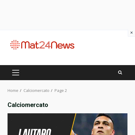
×
Skip
to
content
PRIMARY
MENU
Home
Calciomercato
Page 2
Calciomercato